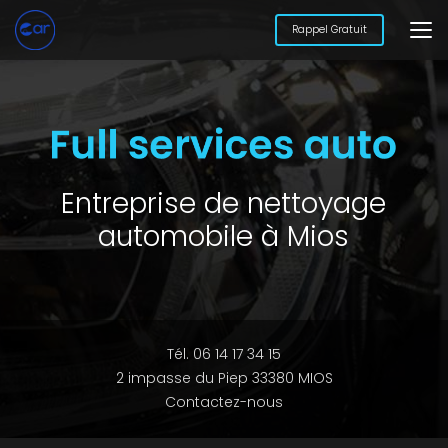
Aller
au
Rappel Gratuit
contenu
principal
Entreprise de nettoyage
automobile à Mios
Tél. 06 14 17 34 15
2 impasse du Piep 33380 MIOS
Contactez-nous