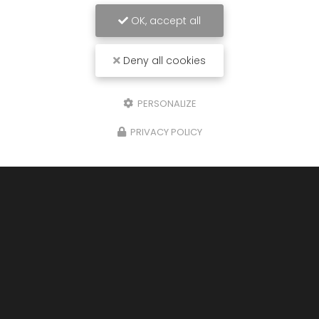
OK, accept all
Entreprise de nettoyage automobile à Mios
Deny all cookies
2 impasse du Piep
33380 MIOS
PERSONALIZE
06 14 17 34 15
PRIVACY POLICY
Lundi au vendredi :
9h - 19h
Samedi : 9h - 13h
Voir
+
d'infos sur
Facebook
Envoyez un message