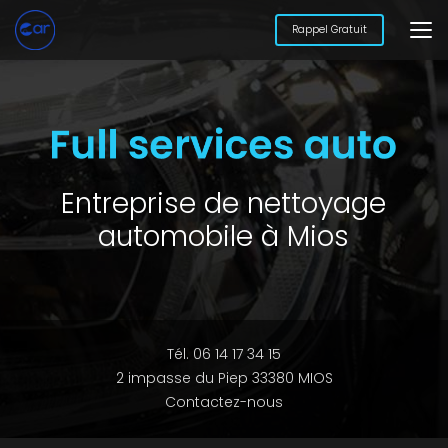
Aller
au
Rappel Gratuit
contenu
principal
Entreprise de nettoyage
automobile à Mios
Tél. 06 14 17 34 15
2 impasse du Piep 33380 MIOS
Contactez-nous