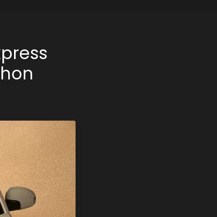
xpress
achon