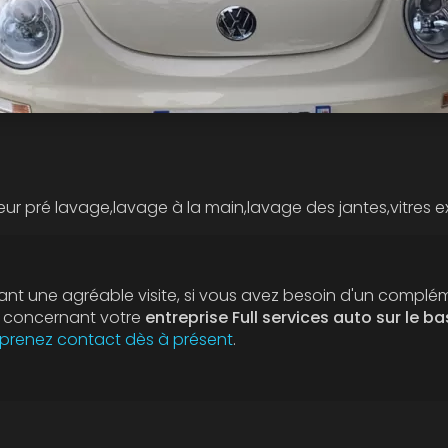
eur pré lavage,lavage à la main,lavage des jantes,vitres 
nt une agréable visite, si vous avez besoin d'un complé
n concernant votre
entreprise Full services auto sur le ba
prenez contact dès à présent
.