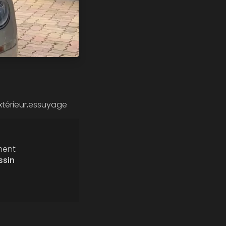
extérieur,essuyage
ment
ssin