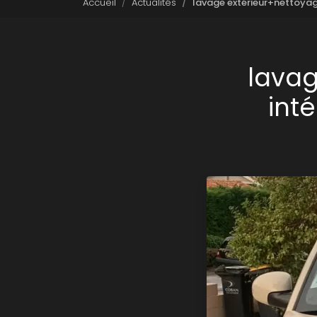
Accueil
Actualités
lavage extérieur+nettoyage
lavag
inté