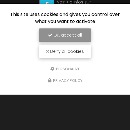
Voir
+
d'infos sur
Facebook
This site uses cookies and gives you control over
what you want to activate
OK, accept all
Envoyez un message
Deny all cookies
Nom Prénom
PERSONALIZE
Société
PRIVACY POLICY
Email
Téléphone
Message