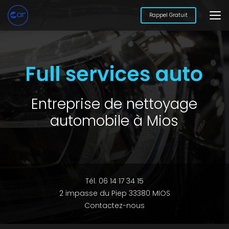
Aller
au
Rappel Gratuit
contenu
principal
Entreprise de nettoyage
automobile à Mios
Tél. 06 14 17 34 15
2 impasse du Piep 33380 MIOS
Contactez-nous