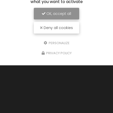
what you want to activate
OK, accept all
Entreprise de nettoyage automobile à Mios
Deny all cookies
2 impasse du Piep
33380 MIOS
PERSONALIZE
06 14 17 34 15
PRIVACY POLICY
Lundi au vendredi :
9h - 19h
Samedi : 9h - 13h
Voir
+
d'infos sur
Facebook
Envoyez un message