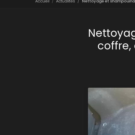
Accueil
Actualités
Nettoyage et shampouinage 
Nettoya
coffre,