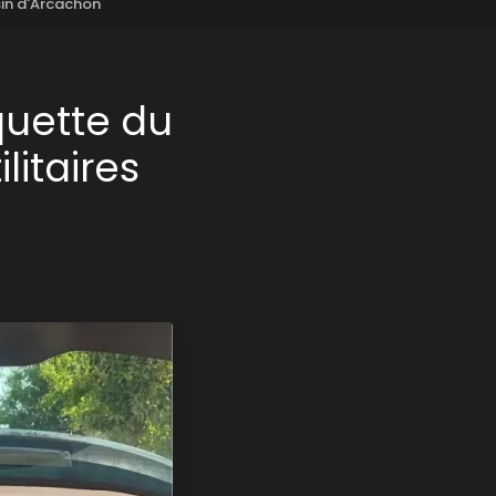
sin d'Arcachon
uette du
litaires