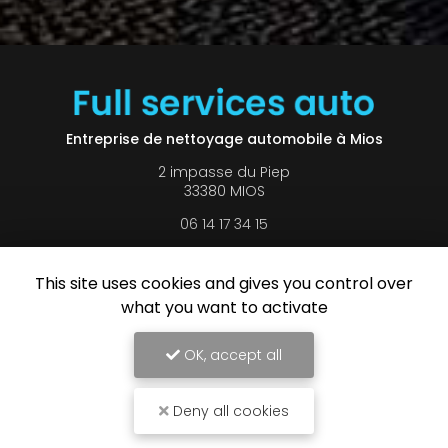
Entreprise de nettoyage automobile à Mios
2 impasse du Piep
33380 MIOS
06 14 17 34 15
Lundi au vendredi :
9h - 19h
This site uses cookies and gives you control over
Samedi : 9h - 13h
what you want to activate
Voir
+
d'infos sur
OK, accept all
Facebook
Deny all cookies