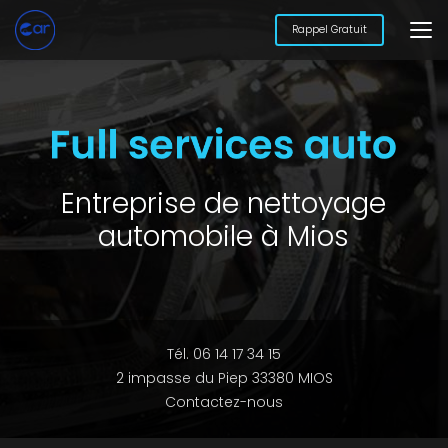
Aller
au
Rappel Gratuit
contenu
principal
Entreprise de nettoyage
automobile à Mios
Tél. 06 14 17 34 15
2 impasse du Piep 33380 MIOS
Contactez-nous