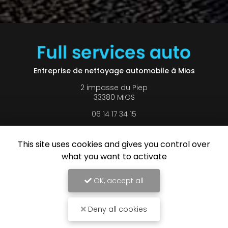
Entreprise de nettoyage automobile à Mios
2 impasse du Piep
33380 MIOS
06 14 17 34 15
Lundi au vendredi :
9h - 19h
This site uses cookies and gives you control over
Samedi : 9h - 13h
what you want to activate
Voir
+
d'infos sur
OK, accept all
Facebook
Deny all cookies