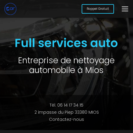
Aller
au
Rappel Gratuit
contenu
principal
Entreprise de nettoyage
automobile à Mios
Tél. 06 14 17 34 15
2 impasse du Piep 33380 MIOS
Contactez-nous