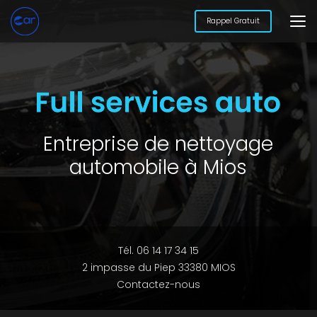
Aller
au
Rappel Gratuit
contenu
principal
Entreprise de nettoyage
automobile à Mios
Tél. 06 14 17 34 15
2 impasse du Piep 33380 MIOS
Contactez-nous