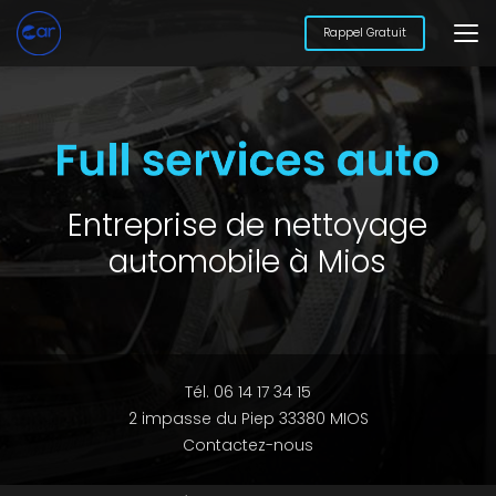
Aller
au
Rappel Gratuit
contenu
principal
Entreprise de nettoyage
automobile à Mios
Tél. 06 14 17 34 15
2 impasse du Piep 33380 MIOS
Contactez-nous