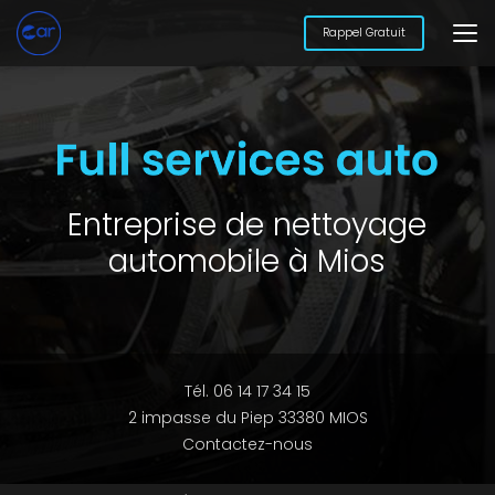
Aller
au
Rappel Gratuit
contenu
principal
Entreprise de nettoyage
automobile à Mios
Tél. 06 14 17 34 15
2 impasse du Piep 33380 MIOS
Contactez-nous