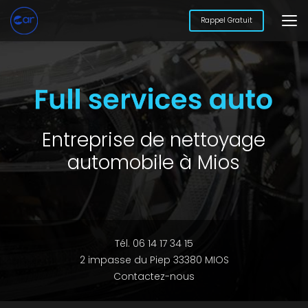
Aller
au
Rappel Gratuit
contenu
principal
Entreprise de nettoyage
automobile à Mios
Tél. 06 14 17 34 15
2 impasse du Piep 33380 MIOS
Contactez-nous