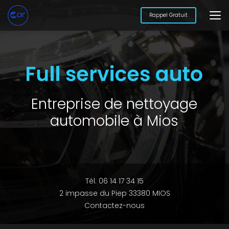
Aller
au
Rappel Gratuit
contenu
principal
Entreprise de nettoyage
automobile à Mios
Tél. 06 14 17 34 15
2 impasse du Piep 33380 MIOS
Contactez-nous