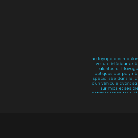
nettoyage des montant
voiture intérieur ext
alentours
|
lavage
optiques par polymér
spécialisée dans le l
d'un véhicule avant sa
sur mios et ses al
polymérisation tous vé
des optiques par un pro
forfait intérieur/exté
extérieur et nettoya
bassin d'arcachon
|
mios et ses alentours
spécialiste de la
décontamination et net
|
nettoyage moteur sa
sur mios et ses al