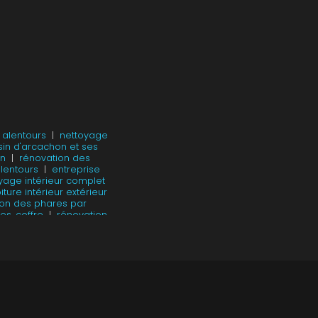
 alentours
|
nettoyage
sin d'arcachon et ses
on
|
rénovation des
lentours
|
entreprise
yage intérieur complet
ture intérieur extérieur
ion des phares par
s, coffre
|
rénovation
 le bassin d'arcachon
|
 teste de buch
|
lavage
 sur véhicule sur le
lavage automobile sur
d'arcachon
|
entreprise
et ses alentours
|
estras,la teste de buch
nettoyage de véhicules
 LOA sur Mios et ses