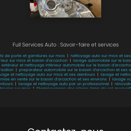
Full Services Auto : Savoir-faire et services
s de porte et garnitures sur mios
|
nettoyage auto sur mios et ses
érieur sur mios et bassin d'arcachon
|
lavage automobile sur le bas
 extérieur et nettoyage intérieur automobile sur le bassin d'arcach
isation
|
preparateur automobile sur le bassin d'arcachon et ses a
avage et nettoyage auto sur mios et ses alentours
|
lavage et netto
 mise en vente sur le bassin d'arcachon et ses environs
|
lavage voi
entours
|
lavage et nettoyage auto par un professionnel
|
rénovat
hicules sur mios
|
Shampouinage des sièges, tapis de sol, moquette
fessionnel sur Mios et ses alentours
|
lavage voiture à la main sur
rieur retour location,vente sur le bassin d'arcachon,gujan-mestras,la
ge intérieur retour loa sur le bassin d'arcachon
|
pose de céramique
nettoyage véhicule extérieur et intérieur sur Mios et ses alentours
|
|
Professionnel nettoyage voiture intérieur extérieur sur le bassin 
 rénovation des phares sur tous véhicules sur le bassin d'arcachon 
toyage des jantes,dressing pneus sur le bassin d'arcachon,gujan-m
ns eau par un professionnel sur le bassin d'arcachon
|
lavage et 
entours
|
Nettoyage auto intérieur et extérieur en profondeur retour