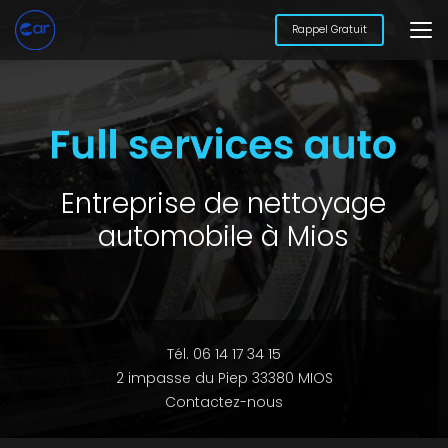
Aller
au
Rappel Gratuit
contenu
principal
Entreprise de nettoyage
automobile à Mios
Tél. 06 14 17 34 15
2 impasse du Piep 33380 MIOS
Contactez-nous