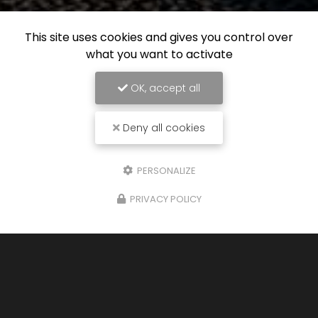
This site uses cookies and gives you control over
what you want to activate
OK, accept all
Deny all cookies
Entreprise de nettoyage automobile à Mios
2 impasse du Piep
PERSONALIZE
33380 MIOS
PRIVACY POLICY
06 14 17 34 15
Lundi au vendredi :
9h - 19h
Samedi : 9h - 13h
Voir
+
d'infos sur
Facebook