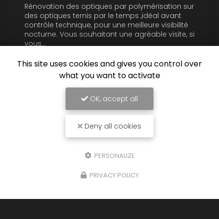
Rénovation des optiques par polymérisation sur
des optiques ternis par le temps ,idéal avant
contrôle technique, pour une meilleure visibilité
nocturne. Vous souhaitant une agréable visite, si
vous…
This site uses cookies and gives you control over
Toute l'actualité
what you want to activate
OK, accept all
Deny all cookies
PERSONALIZE
Entreprise de nettoyage automobile à Mios
2 impasse du Piep
PRIVACY POLICY
33380 MIOS
06 14 17 34 15
Lundi au vendredi :