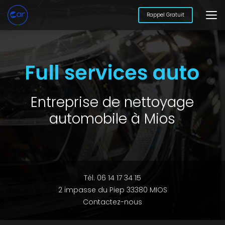
Aller
au
Rappel Gratuit
contenu
principal
Entreprise de nettoyage
automobile à Mios
Tél. 06 14 17 34 15
2 impasse du Piep 33380 MIOS
Contactez-nous