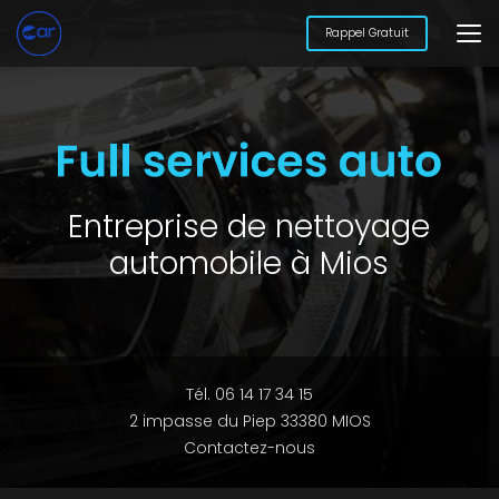
Aller
au
Rappel Gratuit
contenu
principal
Entreprise de nettoyage
automobile à Mios
Tél. 06 14 17 34 15
2 impasse du Piep 33380 MIOS
Contactez-nous