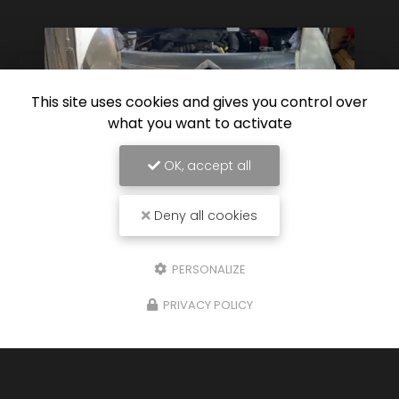
This site uses cookies and gives you control over
what you want to activate
OK, accept all
Deny all cookies
07/08/2025
PERSONALIZE
Rénovation des optiques par
polymérisation sur Mios et ses
PRIVACY POLICY
alentours
Rénovation des optiques par polymérisation sur
des optiques ternis par le temps ,idéal avant
contrôle technique, pour une meilleure visibilité