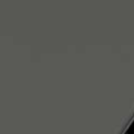
rénovation des phares sur tous véhicules sur le bassin d'arcachon et
ses alentours
|
nettoyage voiture sur mios et ses alentours
|
polissage de micro rayure sur le bassin d'arcachon
|
lavage extérieur
sur le bassin d'arcachon,gujan-mestras,la teste de buch
|
lavage
extérieur et nettoyage intérieur retour loa sur le bassin d'arcachon
|
Professionnel nettoyage voiture intérieur extérieur sur le bassin
d'arcachon
|
nettoyage auto sur mios et ses alentours
|
lavage moto
à la main par un professionnel sur le bassin d'Arcachon