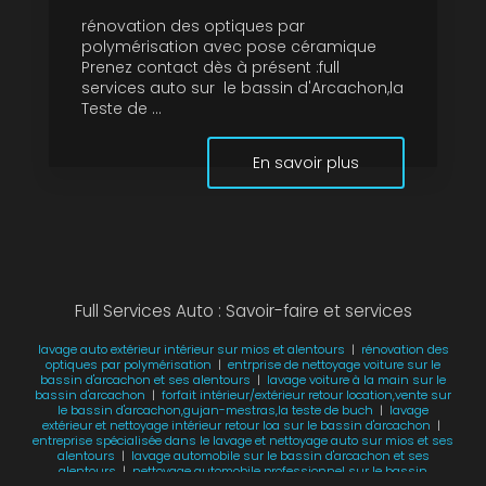
rénovation des optiques par
polymérisation avec pose céramique
Prenez contact dès à présent :full
services auto sur le bassin d'Arcachon,la
Teste de ...
En savoir plus
Full Services Auto : Savoir-faire et services
lavage auto extérieur intérieur sur mios et alentours
|
rénovation des
optiques par polymérisation
|
entrprise de nettoyage voiture sur le
bassin d'arcachon et ses alentours
|
lavage voiture à la main sur le
bassin d'arcachon
|
forfait intérieur/extérieur retour location,vente sur
le bassin d'arcachon,gujan-mestras,la teste de buch
|
lavage
extérieur et nettoyage intérieur retour loa sur le bassin d'arcachon
|
entreprise spécialisée dans le lavage et nettoyage auto sur mios et ses
alentours
|
lavage automobile sur le bassin d'arcachon et ses
alentours
|
nettoyage automobile professionnel sur le bassin