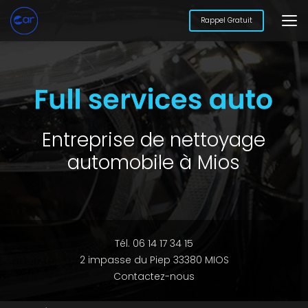
Aller
au
Rappel Gratuit
contenu
principal
Entreprise de nettoyage
automobile à Mios
Tél. 06 14 17 34 15
2 impasse du Piep 33380 MIOS
Contactez-nous