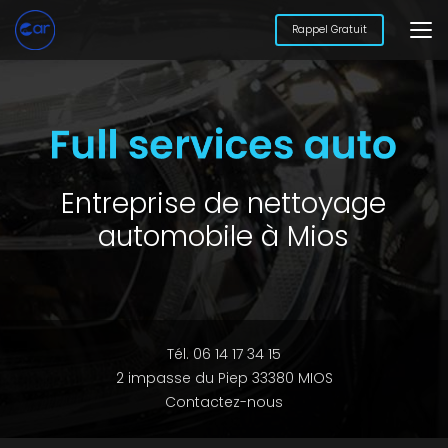
Aller
au
Rappel Gratuit
contenu
principal
Entreprise de nettoyage
automobile à Mios
Tél. 06 14 17 34 15
2 impasse du Piep 33380 MIOS
Contactez-nous