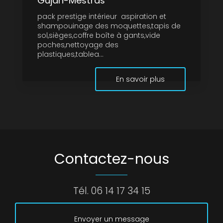
Gujan-Mestras
pack prestige intérieur aspiration et
shampouinage des moquettes,tapis de
sol,sièges,coffre boîte à gants,vide
poches,nettoyage des
plastiques,tablea...
En savoir plus
Contactez-nous
Tél.
06 14 17 34 15
Envoyer un message