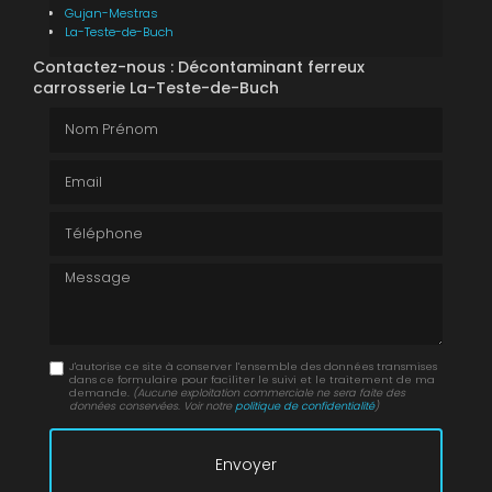
Gujan-Mestras
La-Teste-de-Buch
Contactez-nous : Décontaminant ferreux
carrosserie La-Teste-de-Buch
Nom Prénom
Email
Téléphone
Message
J'autorise ce site à conserver l'ensemble des données transmises
dans ce formulaire pour faciliter le suivi et le traitement de ma
demande.
(Aucune exploitation commerciale ne sera faite des
données conservées. Voir notre
politique de confidentialité
)