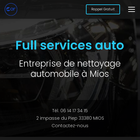
Aller
au
Rappel Gratuit
contenu
principal
Entreprise de nettoyage
automobile à Mios
Tél. 06 14 17 34 15
2 impasse du Piep 33380 MIOS
Contactez-nous