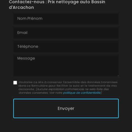
Contactez-nous : Prix nettoyage auto Bassin
d'Arcachon
Nom Prénom
Email
Téléphone
Message
J'autorise ce site à conserver l'ensemble des données transmises
dans ce formulaire pour faciliter le suivi et le traitement de ma
demande.
(Aucune exploitation commerciale ne sera faite des
données conservées. Voir notre
politique de confidentialité
)