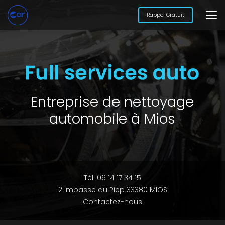
Aller
au
Rappel Gratuit
contenu
principal
Entreprise de nettoyage
automobile à Mios
Tél. 06 14 17 34 15
2 impasse du Piep 33380 MIOS
Contactez-nous