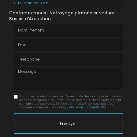
La-Teste-de-Buch
Contactez-nous : Nettoyage plafonnier voiture
Bassin d'Arcachon
Nom Prénom
Email
Téléphone
Message
J'autorise ce site à conserver l'ensemble des données transmises
dans ce formulaire pour faciliter le suivi et le traitement de ma
demande.
(Aucune exploitation commerciale ne sera faite des
données conservées. Voir notre
politique de confidentialité
)