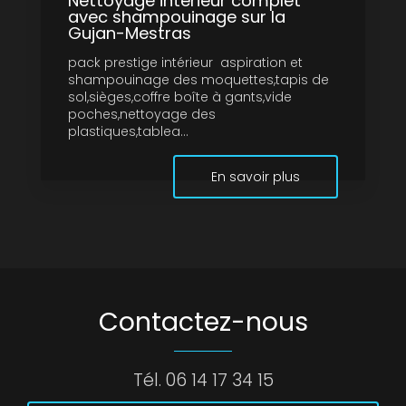
Nettoyage intérieur complet
avec shampouinage sur la
Gujan-Mestras
pack prestige intérieur aspiration et
shampouinage des moquettes,tapis de
sol,sièges,coffre boîte à gants,vide
poches,nettoyage des
plastiques,tablea...
En savoir plus
Contactez-nous
Tél.
06 14 17 34 15