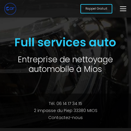
Aller
au
Rappel Gratuit
contenu
principal
Entreprise de nettoyage
automobile à Mios
Tél. 06 14 17 34 15
2 impasse du Piep 33380 MIOS
Contactez-nous