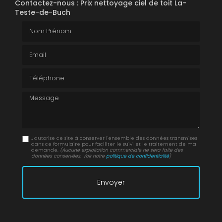
Contactez-nous : Prix nettoyage ciel de toit La-
Teste-de-Buch
Nom Prénom
Email
Téléphone
Message
J'autorise ce site à conserver l'ensemble des données transmises
dans ce formulaire pour faciliter le suivi et le traitement de ma
demande.
(Aucune exploitation commerciale ne sera faite des
données conservées. Voir notre
politique de confidentialité
)